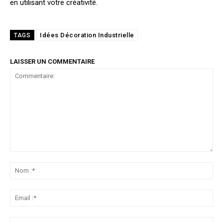
en utilisant votre créativité.
Idées Décoration Industrielle
TAGS
LAISSER UN COMMENTAIRE
Commentaire:
No
:*
Ema
:*
Sit