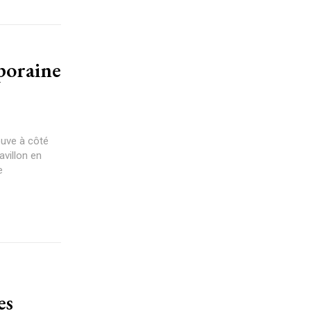
poraine
ouve à côté
villon en
e
es