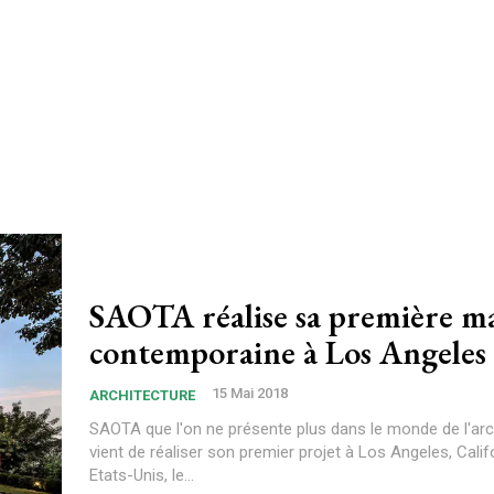
SAOTA réalise sa première m
contemporaine à Los Angeles
15 Mai 2018
ARCHITECTURE
SAOTA que l'on ne présente plus dans le monde de l'arc
vient de réaliser son premier projet à Los Angeles, Calif
Etats-Unis, le...