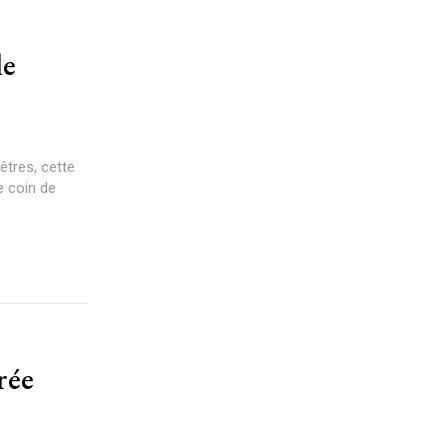
le
êtres, cette
e coin de
rée