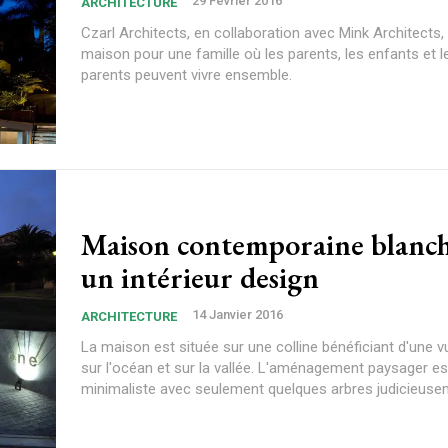
29 Février 2016
ARCHITECTURE
Czarl Architects, en collaboration avec Mink Architects
maison pour une famille où les parents, les enfants et 
parents peuvent vivre ensemble.
Maison contemporaine blanch
un intérieur design
14 Janvier 2016
ARCHITECTURE
La maison est située sur une colline bénéficiant d'une 
sur l'océan et sur la vallée. L'aménagement paysager es
minimaliste avec seulement quelques arbres judicieuse