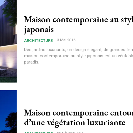
Maison contemporaine au sty
japonais
3 Mai 2016
ARCHITECTURE
Des jardins luxuriants, un design élégant, de grandes fen
maison contemporaine au style japonais est un véritabl
paradis.
Maison contemporaine entou
d’une végétation luxuriante