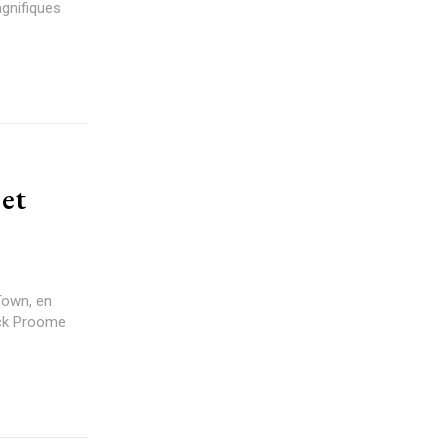
gnifiques
 et
Town, en
hick Proome