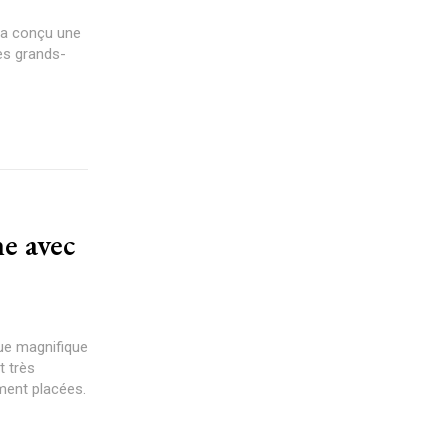
, a conçu une
les grands-
e avec
vue magnifique
t très
ment placées.