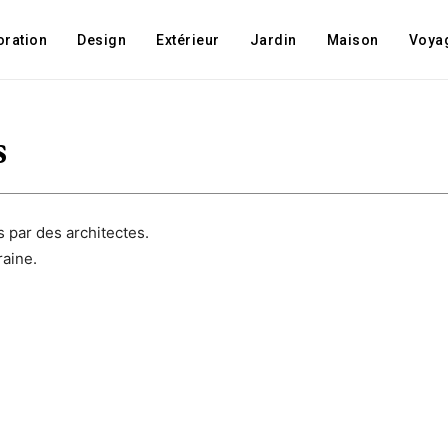
oration
Design
Extérieur
Jardin
Maison
Voya
s
 par des architectes.
raine.