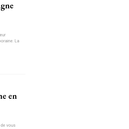
agne
eur
oraine. La
ne en
 de vous