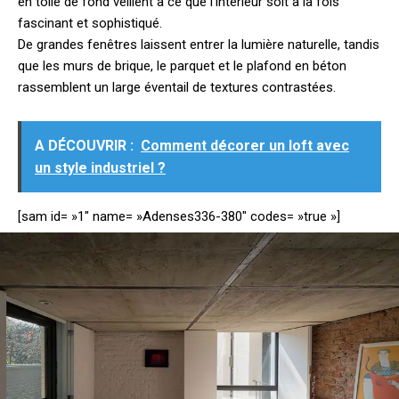
en toile de fond veillent à ce que l’intérieur soit à la fois
fascinant et sophistiqué.
De grandes fenêtres laissent entrer la lumière naturelle, tandis
que les murs de brique, le parquet et le plafond en béton
rassemblent un large éventail de textures contrastées.
A DÉCOUVRIR :
Comment décorer un loft avec
un style industriel ?
[sam id= »1″ name= »Adenses336-380″ codes= »true »]