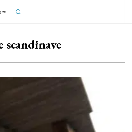
ges
le scandinave