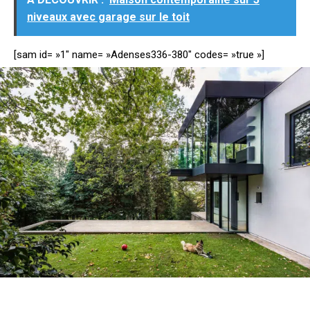
niveaux avec garage sur le toit
[sam id= »1″ name= »Adenses336-380″ codes= »true »]