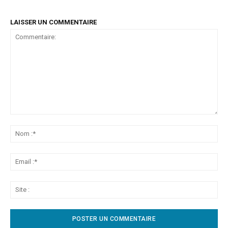
LAISSER UN COMMENTAIRE
Commentaire:
No
:*
Ema
:*
Sit
: