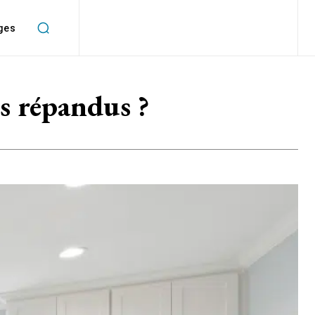
ges
us répandus ?