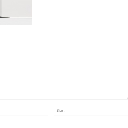
Email
:*