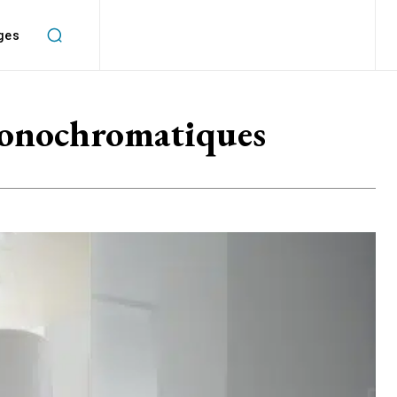
ges
 monochromatiques