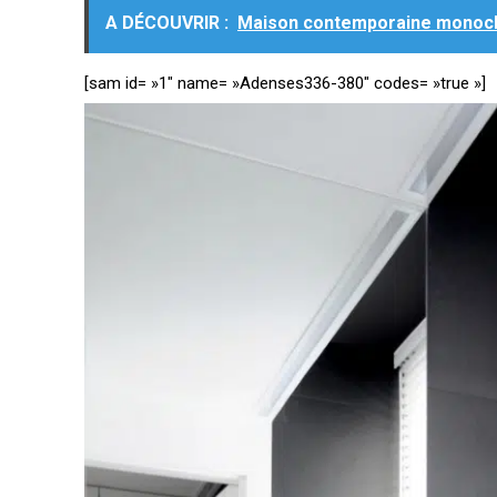
A DÉCOUVRIR :
Maison contemporaine monoch
[sam id= »1″ name= »Adenses336-380″ codes= »true »]