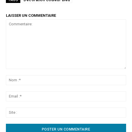
TAGS
LAISSER UN COMMENTAIRE
Commentaire:
No
:*
Ema
:*
Sit
: