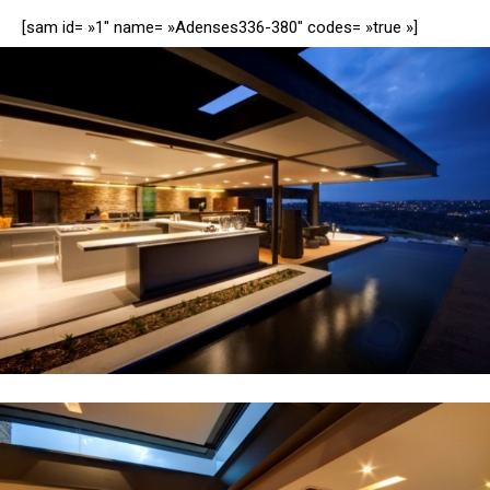
[sam id= »1″ name= »Adenses336-380″ codes= »true »]