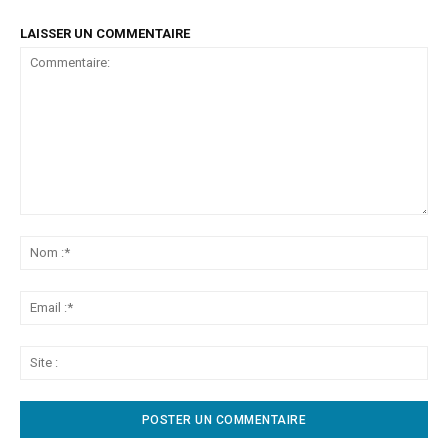
LAISSER UN COMMENTAIRE
Commentaire:
No
:*
Ema
:*
Sit
: