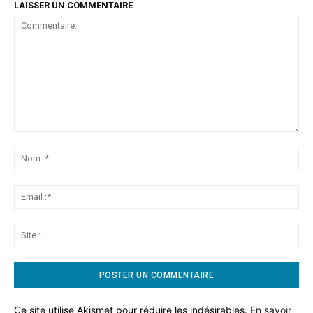
LAISSER UN COMMENTAIRE
Commentaire:
No
:*
Ema
:*
Sit
:
Ce site utilise Akismet pour réduire les indésirables.
En savoir