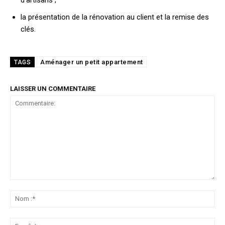
d’artisans ;
la présentation de la rénovation au client et la remise des
clés.
Aménager un petit appartement
TAGS
LAISSER UN COMMENTAIRE
Commentaire:
No
:*
Ema