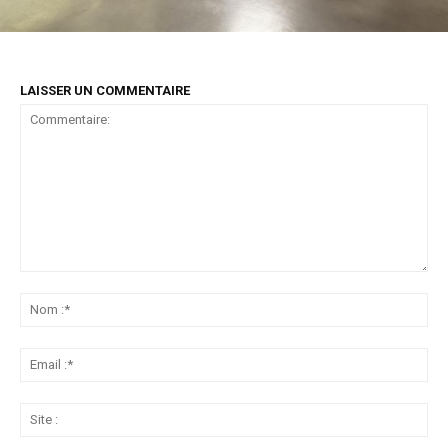
LAISSER UN COMMENTAIRE
Commentaire:
No
:*
Ema
:*
Sit
: