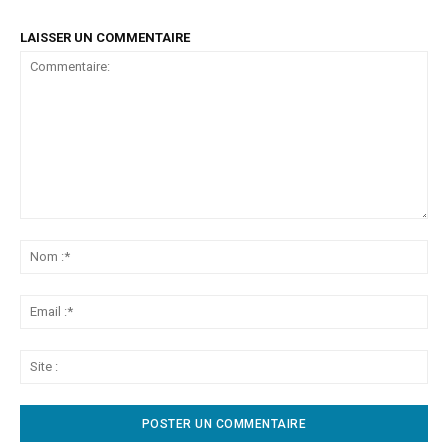
LAISSER UN COMMENTAIRE
Commentaire:
No
:*
Ema
:*
Sit
: