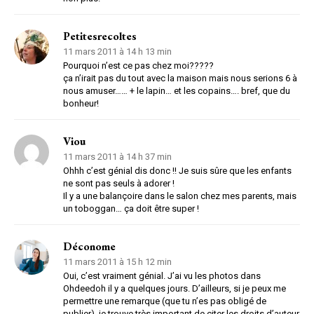
Petitesrecoltes
11 mars 2011 à 14 h 13 min
Pourquoi n’est ce pas chez moi?????
ça n’irait pas du tout avec la maison mais nous serions 6 à
nous amuser…… + le lapin… et les copains…. bref, que du
bonheur!
Viou
11 mars 2011 à 14 h 37 min
Ohhh c’est génial dis donc !! Je suis sûre que les enfants
ne sont pas seuls à adorer !
Il y a une balançoire dans le salon chez mes parents, mais
un toboggan… ça doit être super !
Déconome
11 mars 2011 à 15 h 12 min
Oui, c’est vraiment génial. J’ai vu les photos dans
Ohdeedoh il y a quelques jours. D’ailleurs, si je peux me
permettre une remarque (que tu n’es pas obligé de
publier), je trouve très important de citer les droits d’auteur