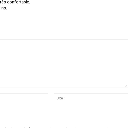
très confortable.
ins.
Email
:*