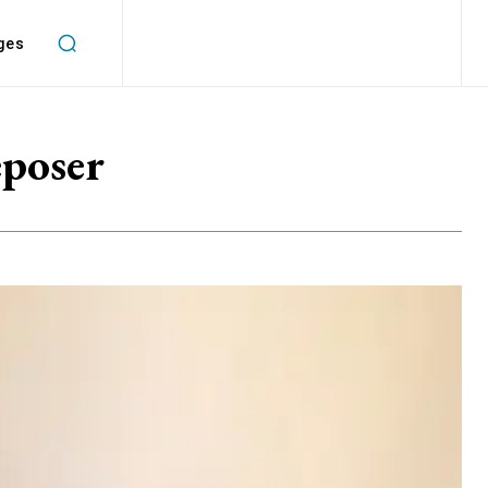
ges
eposer