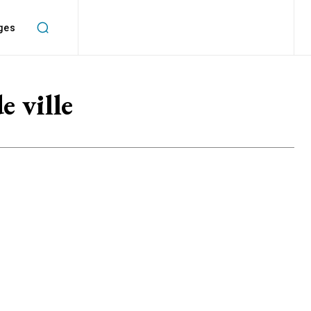
ges
e ville