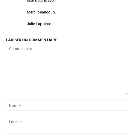
liste de prix svp?
Merci beaucoup.
Julie Lapointe
LAISSER UN COMMENTAIRE
Commentaire:
No
:*
Ema
:*