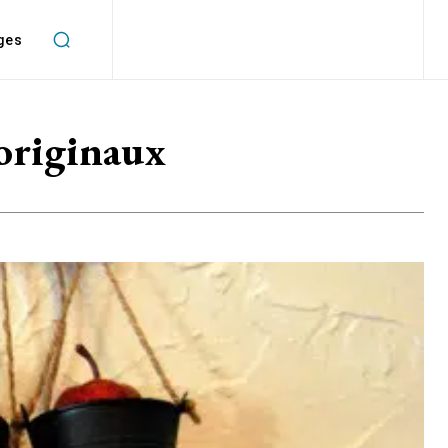
ges
 originaux