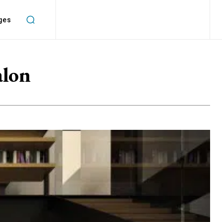
ges
alon