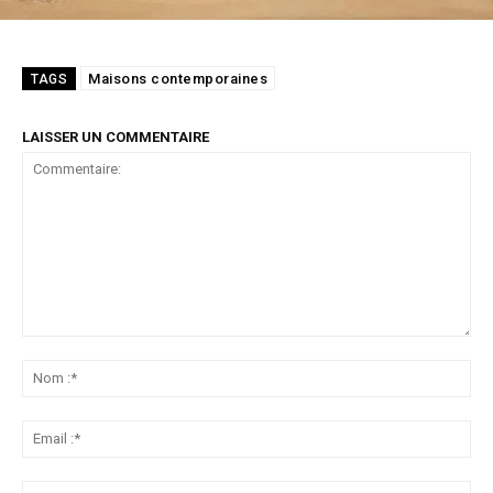
Maisons contemporaines
TAGS
LAISSER UN COMMENTAIRE
Commentaire:
No
:*
Ema
:*
Sit