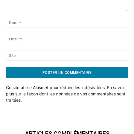
Commentaire:
No
:*
Ema
:*
Sit
:
Ce site utilise Akismet pour réduire les indésirables.
En savoir
plus sur la façon dont les données de vos commentaires sont
traitées
.
ARTICLES COMPLÉMENTAIRES