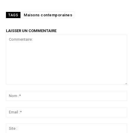
Maisons contemporaines
TAGS
LAISSER UN COMMENTAIRE
Commentaire:
No
:*
Ema
:*
Sit
: