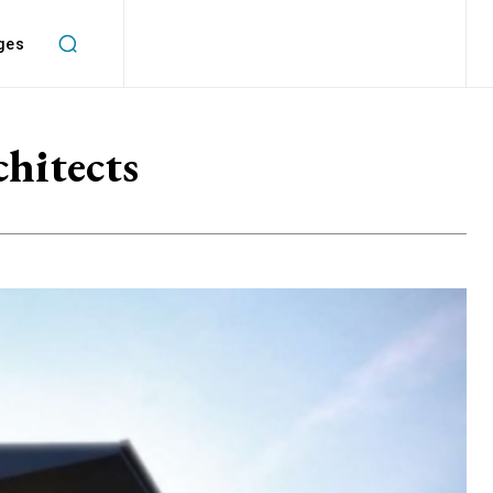
ges
hitects