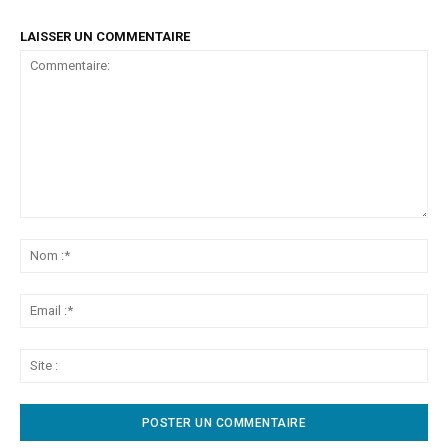
LAISSER UN COMMENTAIRE
Commentaire:
No
:*
Ema
:*
Sit
: