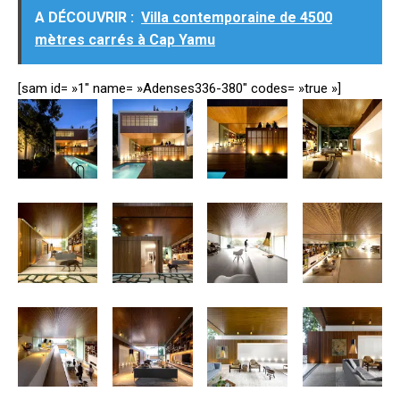
A DÉCOUVRIR :
Villa contemporaine de 4500
mètres carrés à Cap Yamu
[sam id= »1″ name= »Adenses336-380″ codes= »true »]