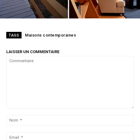
Maisons contemporaines
TAGS
LAISSER UN COMMENTAIRE
Commentaire:
No
:*
Ema