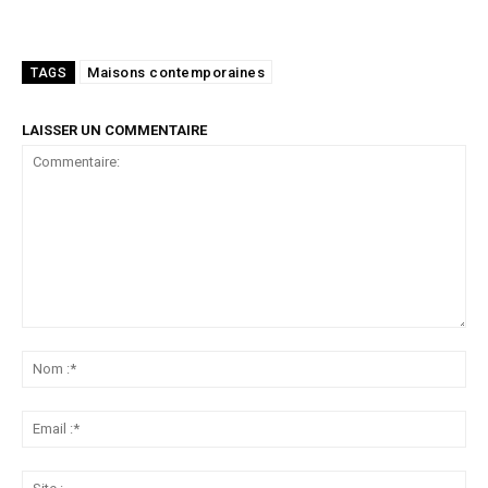
Maisons contemporaines
TAGS
LAISSER UN COMMENTAIRE
Commentaire:
No
:*
Ema
:*
Sit