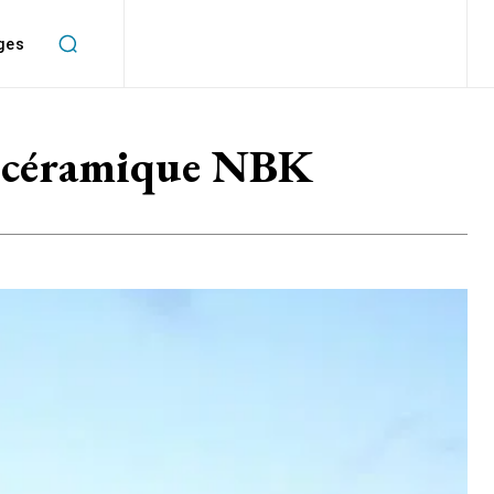
ges
n céramique NBK