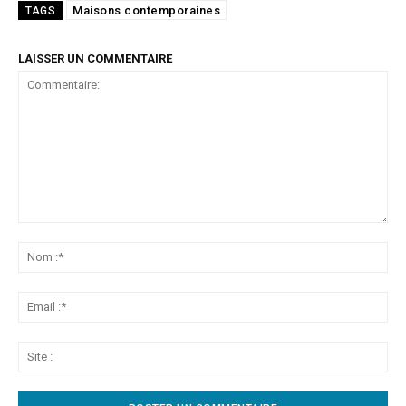
Maisons contemporaines
TAGS
LAISSER UN COMMENTAIRE
Commentaire:
No
:*
Ema
:*
Sit
: