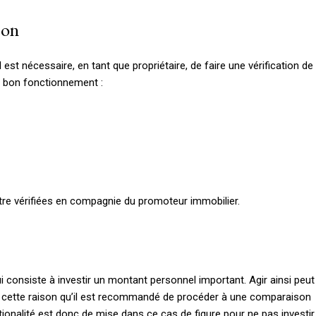
son
est nécessaire, en tant que propriétaire, de faire une vérification de
du bon fonctionnement :
être vérifiées en compagnie du promoteur immobilier.
ui consiste à investir un montant personnel important. Agir ainsi peut
our cette raison qu’il est recommandé de procéder à une comparaison
ationalité est donc de mise dans ce cas de figure pour ne pas investir