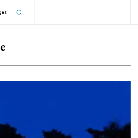
ges
e