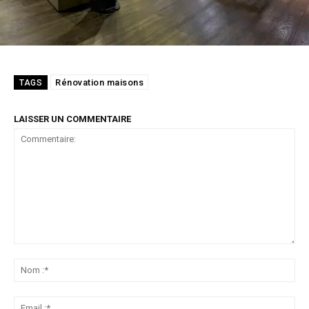
Rénovation maisons
TAGS
LAISSER UN COMMENTAIRE
Commentaire:
No
:*
Ema