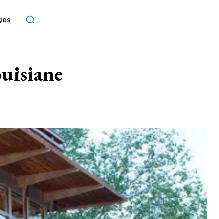
ges
uisiane