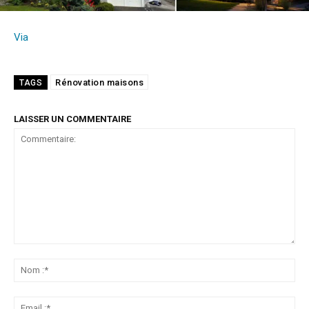
Via
Rénovation maisons
TAGS
LAISSER UN COMMENTAIRE
Commentaire:
No
:*
Ema