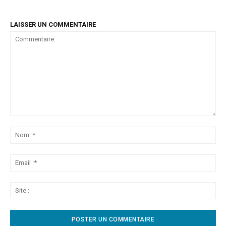
LAISSER UN COMMENTAIRE
Commentaire:
No
:*
Ema
:*
Sit
: