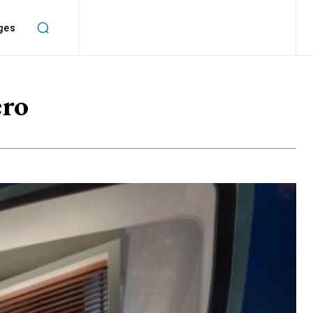
ges
ero