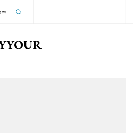
ges
z MYYOUR